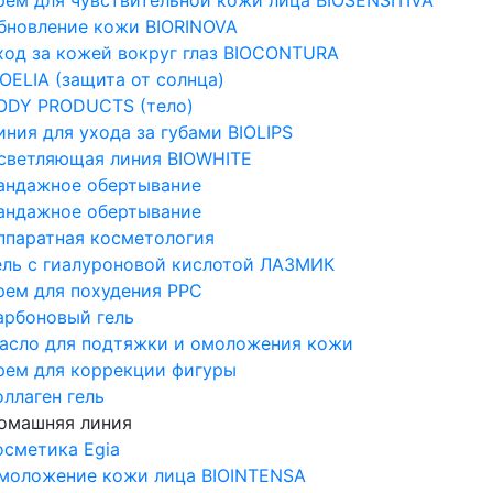
бновление кожи BIORINOVA
ход за кожей вокруг глаз BIOCONTURA
IOELIA (защита от солнца)
ODY PRODUCTS (тело)
иния для ухода за губами BIOLIPS
светляющая линия BIOWHITE
андажное обертывание
андажное обертывание
ппаратная косметология
ель с гиалуроновой кислотой ЛАЗМИК
рем для похудения PPC
арбоновый гель
асло для подтяжки и омоложения кожи
рем для коррекции фигуры
оллаген гель
омашняя линия
осметика Egia
моложение кожи лица BIOINTENSA