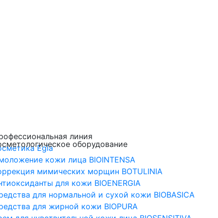
рофессиональная линия
осметологическое оборудование
осметика Egia
моложение кожи лица BIOINTENSA
оррекция мимических морщин BOTULINIA
нтиоксиданты для кожи BIOENERGIA
редства для нормальной и сухой кожи BIOBASICA
редства для жирной кожи BIOPURA
рем для чувствительной кожи лица BIOSENSITIVA