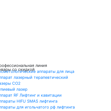
рофессиональная линия
овары со скидкой
осметологические аппараты для лица
ппарат лазерный терапевтический
азеры CO2
улиевый лазер
ппарат RF Лифтинг и кавитации
ппараты HIFU SMAS лифтинга
ппараты для игольчатого рф лифтинга