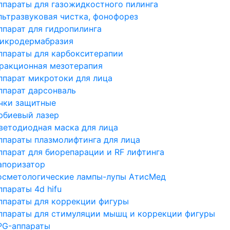
ппараты для газожидкостного пилинга
льтразвуковая чистка, фонофорез
ппарат для гидропилинга
икродермабразия
ппараты для карбокситерапии
ракционная мезотерапия
ппарат микротоки для лица
ппарат дарсонваль
чки защитные
рбиевый лазер
ветодиодная маска для лица
ппараты плазмолифтинга для лица
ппарат для биорепарации и RF лифтинга
апоризатор
осметологические лампы-лупы АтисМед
ппараты 4d hifu
ппараты для коррекции фигуры
ппараты для стимуляции мышц и коррекции фигуры
PG-аппараты