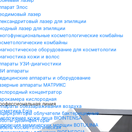
ппарат Элос
еодимовый лазер
лександритовый лазер для эпиляции
иодный лазер для эпиляции
ногофункциональные косметологические комбайны
осметологические комбайны
иагностическое оборудование для косметологии
иагностика кожи и волос
ппараты УЗИ-диагностики
ЗИ аппараты
едицинские аппараты и оборудование
азерные аппараты МАТРИКС
ислородный концентратор
арокамера кислородная
рофессиональная линия
ппараты обеззараживания воздуха
осметика Egia
ециркуляторы облучатели бактерицидные
моложение кожи лица BIOINTENSA
оботы-дезинфекторы
оррекция мимических морщин BOTULINIA
ебель косметологическая
нтиоксиданты для кожи BIOENERGIA