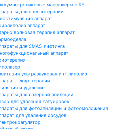
акуумно-роликовые массажеры с RF
ппараты для прессотерапии
иостимуляция аппарат
риолиполиз аппарат
дарно волновая терапия аппарат
ермоодеяла
ппараты для SMAS-лифтинга
ногофункциональный аппарат
риотерапия
иполазер
авитация ультразвуковая и rf липолиз
ппарат текар-терапии
пиляция и удаление
ппараты для лазерной эпиляции
азер для удаления татуировок
ппараты для фотоэпиляции и фотоомоложения
ппарат для удаления сосудов
лектрокоагулятор
рбиевый лазер