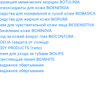
оррекция мимических морщин BOTULINIA
нтиоксиданты для кожи BIOENERGIA
редства для нормальной и сухой кожи BIOBASICA
редства для жирной кожи BIOPURA
рем для чувствительной кожи лица BIOSENSITIVA
бновление кожи BIORINOVA
ход за кожей вокруг глаз BIOCONTURA
IOELIA (защита от солнца)
ODY PRODUCTS (тело)
иния для ухода за губами BIOLIPS
светляющая линия BIOWHITE
андажное обертывание
андажное обертывание