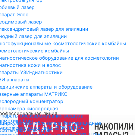
рбиевый лазер
ппарат Элос
еодимовый лазер
лександритовый лазер для эпиляции
иодный лазер для эпиляции
ногофункциональные косметологические комбайны
осметологические комбайны
иагностическое оборудование для косметологии
иагностика кожи и волос
ппараты УЗИ-диагностики
ЗИ аппараты
едицинские аппараты и оборудование
азерные аппараты МАТРИКС
ислородный концентратор
арокамера кислородная
рофессиональная линия
ппараты обеззараживания воздуха
осметика Egia
ециркуляторы облучатели бактерицидные
моложение кожи лица BIOINTENSA
оботы-дезинфекторы
оррекция мимических морщин BOTULINIA