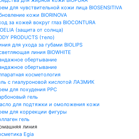
рем для чувствительной кожи лица BIOSENSITIVA
бновление кожи BIORINOVA
ход за кожей вокруг глаз BIOCONTURA
IOELIA (защита от солнца)
ODY PRODUCTS (тело)
иния для ухода за губами BIOLIPS
светляющая линия BIOWHITE
андажное обертывание
андажное обертывание
ппаратная косметология
ель с гиалуроновой кислотой ЛАЗМИК
рем для похудения PPC
арбоновый гель
асло для подтяжки и омоложения кожи
рем для коррекции фигуры
оллаген гель
омашняя линия
осметика Egia