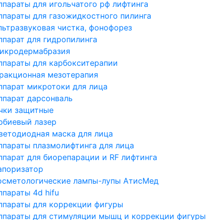
ппараты для игольчатого рф лифтинга
ппараты для газожидкостного пилинга
льтразвуковая чистка, фонофорез
ппарат для гидропилинга
икродермабразия
ппараты для карбокситерапии
ракционная мезотерапия
ппарат микротоки для лица
ппарат дарсонваль
чки защитные
рбиевый лазер
ветодиодная маска для лица
ппараты плазмолифтинга для лица
ппарат для биорепарации и RF лифтинга
апоризатор
осметологические лампы-лупы АтисМед
ппараты 4d hifu
ппараты для коррекции фигуры
ппараты для стимуляции мышц и коррекции фигуры