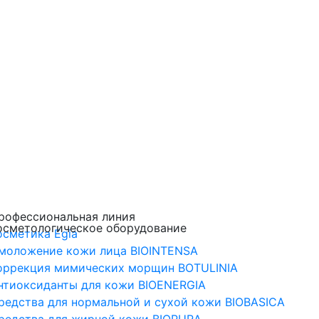
рофессиональная линия
осметологическое оборудование
осметика Egia
моложение кожи лица BIOINTENSA
оррекция мимических морщин BOTULINIA
нтиоксиданты для кожи BIOENERGIA
редства для нормальной и сухой кожи BIOBASICA
редства для жирной кожи BIOPURA