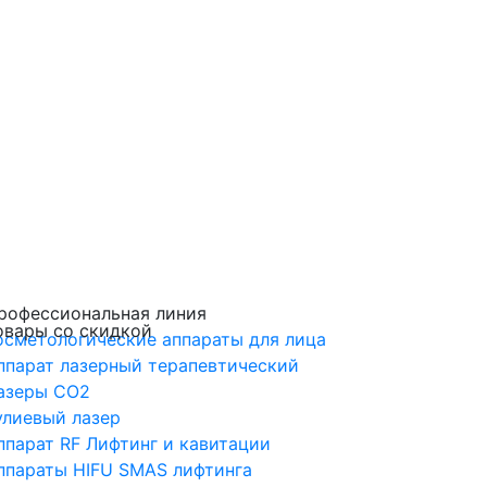
рофессиональная линия
овары со скидкой
осметологические аппараты для лица
ппарат лазерный терапевтический
азеры CO2
улиевый лазер
ппарат RF Лифтинг и кавитации
ппараты HIFU SMAS лифтинга