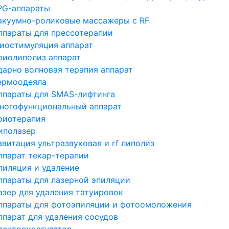
PG-аппараты
акуумно-роликовые массажеры с RF
ппараты для прессотерапии
иостимуляция аппарат
риолиполиз аппарат
дарно волновая терапия аппарат
ермоодеяла
ппараты для SMAS-лифтинга
ногофункциональный аппарат
риотерапия
иполазер
авитация ультразвуковая и rf липолиз
ппарат текар-терапии
пиляция и удаление
ппараты для лазерной эпиляции
азер для удаления татуировок
ппараты для фотоэпиляции и фотоомоложения
ппарат для удаления сосудов
лектрокоагулятор