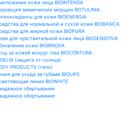
моложение кожи лица BIOINTENSA
оррекция мимических морщин BOTULINIA
нтиоксиданты для кожи BIOENERGIA
редства для нормальной и сухой кожи BIOBASICA
редства для жирной кожи BIOPURA
рем для чувствительной кожи лица BIOSENSITIVA
бновление кожи BIORINOVA
ход за кожей вокруг глаз BIOCONTURA
IOELIA (защита от солнца)
ODY PRODUCTS (тело)
иния для ухода за губами BIOLIPS
светляющая линия BIOWHITE
андажное обертывание
андажное обертывание